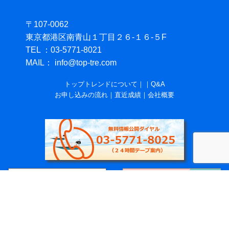
〒107-0062
東京都港区南青山１丁目２６-１６-５F
TEL ：03-5771-8021
MAIL： info@top-tre.com
トップトレンドについて
｜
｜
Q&A
お申し込みの流れ
｜
直近成績
｜
会社概要