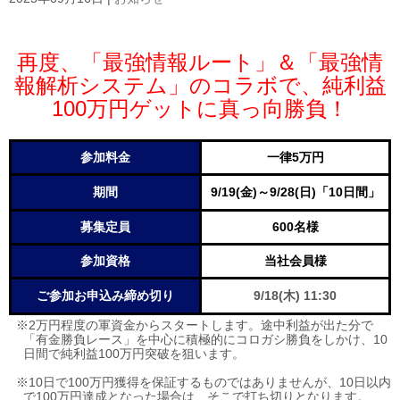
再度、「最強情報ルート」＆「最強情
報解析システム」
のコラボで、純利益
100
万円ゲットに真っ向勝負！
参加料金
一律5万円
期間
9/19(金)～9/28(日)「10日間」
募集定員
600名様
参加資格
当社会員様
ご参加お申込み締め切り
9/18(木) 11:30
※2万円程度の軍資金からスタートします。途中利益が出た分で
「有金勝負レース」を中心に積極的にコロガシ勝負をしかけ、10
日間で純利益100万円突破を狙います。
※10日で100万円獲得を保証するものではありませんが、10日以内
で100万円達成となった場合は、そこで打ち切りとなります。