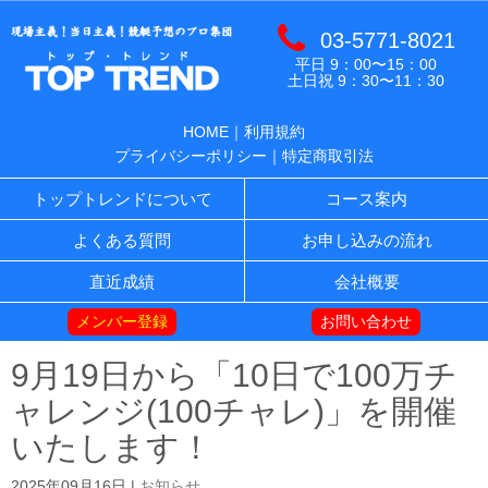
03-5771-8021
平日 9：00〜15：00
土日祝 9：30〜11：30
HOME
｜
利用規約
プライバシーポリシー
｜
特定商取引法
トップトレンドについて
コース案内
よくある質問
お申し込みの流れ
直近成績
会社概要
メンバー登録
お問い合わせ
9月19日から「10日で100万チ
ャレンジ(100チャレ)」を開催
いたします！
2025年09月16日
|
お知らせ