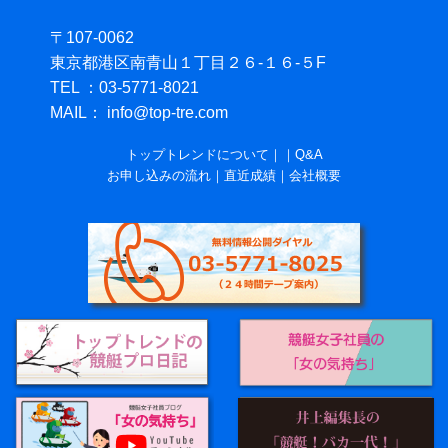
〒107-0062
東京都港区南青山１丁目２６-１６-５F
TEL ：03-5771-8021
MAIL： info@top-tre.com
トップトレンドについて
｜
｜
Q&A
お申し込みの流れ
｜
直近成績
｜
会社概要