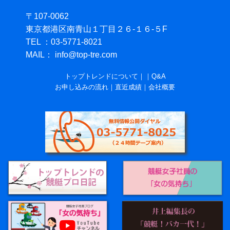
〒107-0062
東京都港区南青山１丁目２６-１６-５F
TEL ：03-5771-8021
MAIL： info@top-tre.com
トップトレンドについて
｜
｜
Q&A
お申し込みの流れ
｜
直近成績
｜
会社概要