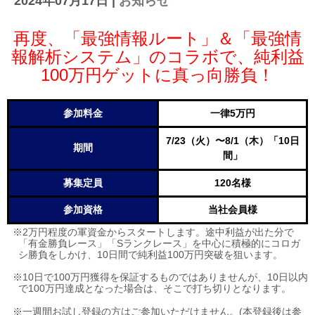
2024年07月17日
|
お知らせ
再度、「最強情報ルート」＆「最強情
報解析システム」
のコラボで、純利益
100
万円ゲットに真っ向勝負！
参加料金
一律5万円
7/23
（火）〜8/1（木）「10日
期間
間」
募集定員
120名様
参加資格
当社会員様
※2万円程度の軍資金からスタートします。途中利益が出た分で
「有金勝負レース」「Sランクレース」を中心に積極的にコロガ
シ勝負をしかけ、10日間で純利益100万円突破を狙います。
※10日で100万円獲得を保証するものではありませんが、10日以内
で100万円達成となった場合は、そこで打ち切りとなります。
※一週間お試し登録の方はご参加いただけません。(本登録後は参