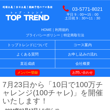
03-5771-8021
平日 9：00〜15：00
土日祝 9：30〜11：30
HOME
｜
利用規約
プライバシーポリシー
｜
特定商取引法
トップトレンドについて
コース案内
よくある質問
お申し込みの流れ
直近成績
会社概要
メンバー登録
お問い合わせ
7月23日から「10日で100万チ
ャレンジ(100チャレ)」を開催
いたします！