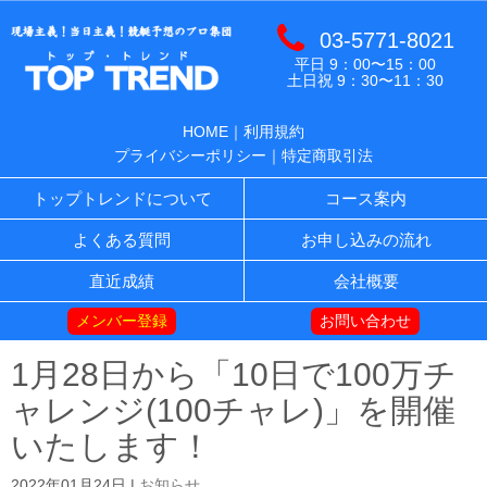
03-5771-8021
平日 9：00〜15：00
土日祝 9：30〜11：30
HOME
｜
利用規約
プライバシーポリシー
｜
特定商取引法
トップトレンドについて
コース案内
よくある質問
お申し込みの流れ
直近成績
会社概要
メンバー登録
お問い合わせ
1月28日から「10日で100万チ
ャレンジ(100チャレ)」を開催
いたします！
2022年01月24日
|
お知らせ