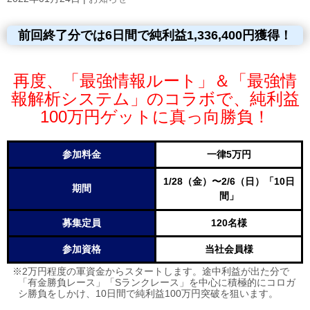
前回終了分では6日間で純利益1,336,400円獲得！
再度、「最強情報ルート」＆「最強情
報解析システム」
のコラボで、純利益
100
万円ゲットに真っ向勝負！
参加料金
一律5万円
1/28
（金）〜2/6（日）「10日
期間
間」
募集定員
120名様
参加資格
当社会員様
※2万円程度の軍資金からスタートします。途中利益が出た分で
「有金勝負レース」「Sランクレース」を中心に積極的にコロガ
シ勝負をしかけ、10日間で純利益100万円突破を狙います。